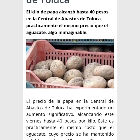
TÉCNICA
El kilo de papa alcanzó hasta 40 pesos
en la Central de Abastos de Toluca,
PRODUCCION
prácticamente el mismo precio que el
aguacate, algo inimaginable.
CLASIFICADOS
INTERES GENERAL
LA PAPA
ARGENPAPA
RESOLUCIONES Y NORMATIVAS
PUBLICIDAD
BUSCAR NOTICIAS
ENLACES
QUIENES SOMOS
BUSCAR
CONTACTO
El precio de la papa en la Central de
Abastos de Toluca ha experimentado un
aumento significativo, alcanzando este
viernes hasta 40 pesos por kilo. Este es
prácticamente el mismo costo que el
aguacate, cuyo precio se ha mantenido