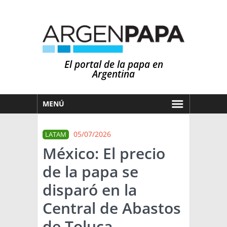
El portal de la papa en
Argentina
MENÚ
HOY
05/07/2026
LATAM
MERCADOS
México: El precio
NOTICIAS
de la papa se
EN ESPAÑOL
CLIMA
disparó en la
OTROS IDIOMAS
PRONÓSTICO
ARGENTINA
Central de Abastos
LLUVIAS
de Toluca
EL MUNDO