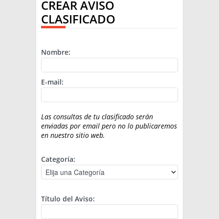
CREAR AVISO
EL MUNDO
CLASIFICADO
TÉCNICA
PRODUCCION
Nombre:
CLASIFICADOS
E-mail:
INTERES GENERAL
LA PAPA
ARGENPAPA
RESOLUCIONES Y NORMATIVAS
Las consultas de tu clasificado serán
PUBLICIDAD
BUSCAR NOTICIAS
enviadas por email pero no lo publicaremos
ENLACES
QUIENES SOMOS
en nuestro sitio web.
BUSCAR
CONTACTO
Categoría:
Título del Aviso: