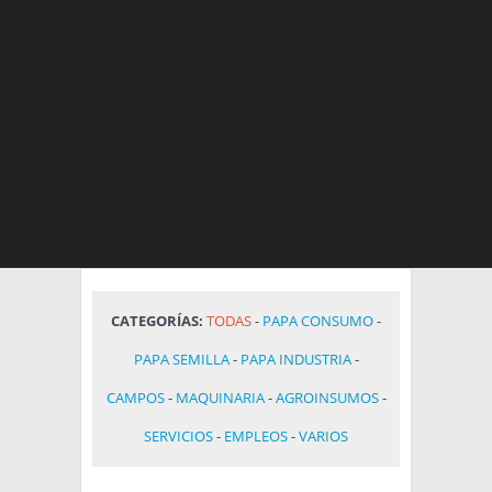
HOY
CATEGORÍAS:
TODAS
-
PAPA CONSUMO
-
MERCADOS
PAPA SEMILLA
-
PAPA INDUSTRIA
-
NOTICIAS
CAMPOS
-
MAQUINARIA
-
AGROINSUMOS
-
EN ESPAÑOL
CLIMA
SERVICIOS
-
EMPLEOS
-
VARIOS
OTROS IDIOMAS
PRONÓSTICO
ARGENTINA
LLUVIAS