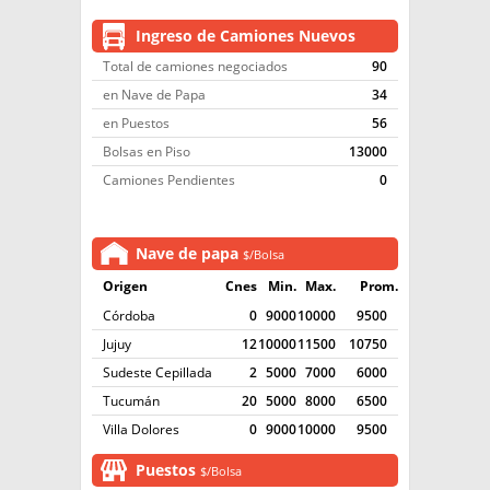
EL MUNDO
Ingreso de Camiones Nuevos
TÉCNICA
Total de camiones negociados
90
en Nave de Papa
34
PRODUCCION
en Puestos
56
CLASIFICADOS
Bolsas en Piso
13000
Camiones Pendientes
0
INTERES GENERAL
LA PAPA
ARGENPAPA
RESOLUCIONES Y NORMATIVAS
Nave de papa
$/Bolsa
PUBLICIDAD
BUSCAR NOTICIAS
ENLACES
Origen
C
nes
Min.
Max.
Prom.
QUIENES SOMOS
Córdoba
0
9000
10000
9500
BUSCAR
CONTACTO
Jujuy
12
10000
11500
10750
Sudeste Cepillada
2
5000
7000
6000
Tucumán
20
5000
8000
6500
Villa Dolores
0
9000
10000
9500
Puestos
$/Bolsa