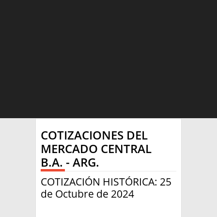
HOY
COTIZACIONES DEL
MERCADOS
MERCADO CENTRAL
B.A. - ARG.
NOTICIAS
EN ESPAÑOL
COTIZACIÓN HISTÓRICA: 25
CLIMA
de Octubre de 2024
OTROS IDIOMAS
PRONÓSTICO
ARGENTINA
LLUVIAS