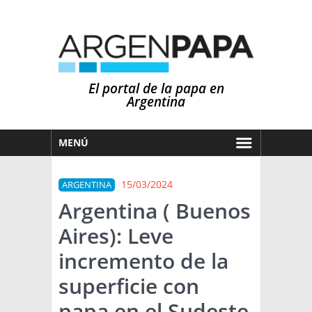
El portal de la papa en
Argentina
MENÚ
HOY
15/03/2024
ARGENTINA
MERCADOS
Argentina ( Buenos
NOTICIAS
Aires): Leve
EN ESPAÑOL
CLIMA
incremento de la
OTROS IDIOMAS
PRONÓSTICO
ARGENTINA
superficie con
LLUVIAS
papa en el Sudeste
EL MUNDO