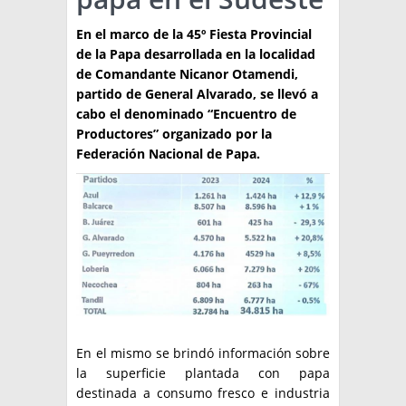
TÉCNICA
En el marco de la 45º Fiesta Provincial
de la Papa desarrollada en la localidad
PRODUCCION
de Comandante Nicanor Otamendi,
partido de General Alvarado, se llevó a
CLASIFICADOS
cabo el denominado “Encuentro de
Productores” organizado por la
INTERES GENERAL
Federación Nacional de Papa.
LA PAPA
ARGENPAPA
RESOLUCIONES Y NORMATIVAS
PUBLICIDAD
BUSCAR NOTICIAS
ENLACES
QUIENES SOMOS
BUSCAR
CONTACTO
En el mismo se brindó información sobre
la superficie plantada con papa
destinada a consumo fresco e industria