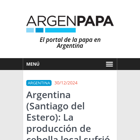
El portal de la papa en
Argentina
MENÚ
HOY
30/12/2024
ARGENTINA
MERCADOS
Argentina
NOTICIAS
(Santiago del
EN ESPAÑOL
CLIMA
Estero): La
OTROS IDIOMAS
PRONÓSTICO
ARGENTINA
producción de
LLUVIAS
cebolla local sufrió
EL MUNDO