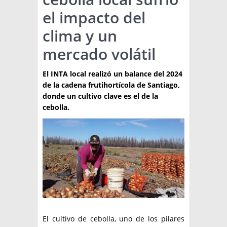
el impacto del
TÉCNICA
clima y un
PRODUCCION
mercado volátil
CLASIFICADOS
El INTA local realizó un balance del 2024
INTERES GENERAL
de la cadena frutihortícola de Santiago,
LA PAPA
donde un cultivo clave es el de la
ARGENPAPA
cebolla.
RESOLUCIONES Y NORMATIVAS
PUBLICIDAD
BUSCAR NOTICIAS
ENLACES
QUIENES SOMOS
BUSCAR
CONTACTO
El cultivo de cebolla, uno de los pilares