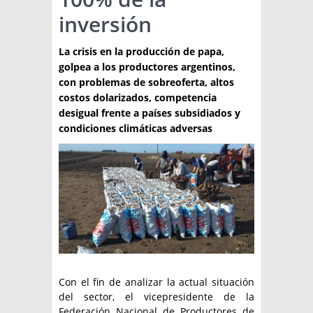
inversión
TÉCNICA
PRODUCCION
La crisis en la producción de papa,
golpea a los productores argentinos,
CLASIFICADOS
con problemas de sobreoferta, altos
costos dolarizados, competencia
INTERES GENERAL
desigual frente a países subsidiados y
LA PAPA
condiciones climáticas adversas
ARGENPAPA
RESOLUCIONES Y NORMATIVAS
PUBLICIDAD
BUSCAR NOTICIAS
ENLACES
QUIENES SOMOS
BUSCAR
CONTACTO
Con el fin de analizar la actual situación
del sector, el vicepresidente de la
Federación Nacional de Productores de