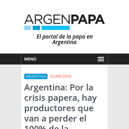
El portal de la papa en
Argentina
MENÚ
HOY
03/09/2025
ARGENTINA
MERCADOS
Argentina: Por la
NOTICIAS
crisis papera, hay
EN ESPAÑOL
CLIMA
productores que
OTROS IDIOMAS
PRONÓSTICO
ARGENTINA
van a perder el
LLUVIAS
100% de la
EL MUNDO