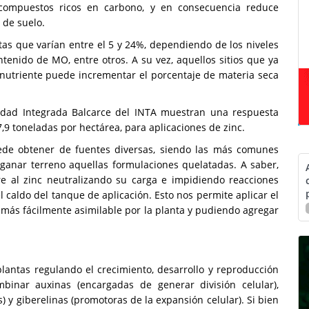
e compuestos ricos en carbono, y en consecuencia reduce
 de suelo.
stas que varían entre el 5 y 24%, dependiendo de los niveles
ntenido de MO, entre otros. A su vez, aquellos sitios que ya
ronutriente puede incrementar el porcentaje de materia seca
nidad Integrada Balcarce del INTA muestran una respuesta
,9 toneladas por hectárea, para aplicaciones de zinc.
uede obtener de fuentes diversas, siendo las más comunes
ganar terreno aquellas formulaciones quelatadas. A saber,
e al zinc neutralizando su carga e impidiendo reacciones
l caldo del tanque de aplicación. Esto nos permite aplicar el
o más fácilmente asimilable por la planta y pudiendo agregar
antas regulando el crecimiento, desarrollo y reproducción
binar auxinas (encargadas de generar división celular),
os) y giberelinas (promotoras de la expansión celular). Si bien