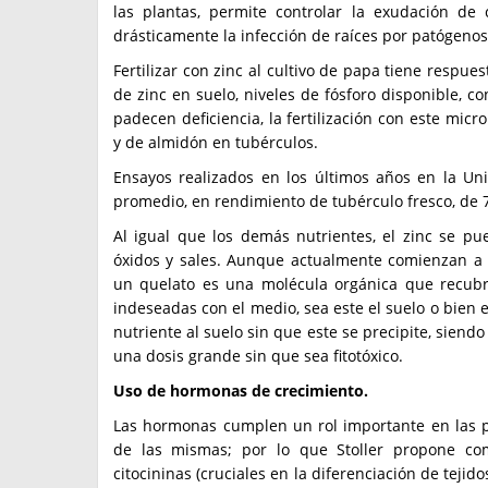
las plantas, permite controlar la exudación d
drásticamente la infección de raíces por patógenos
Fertilizar con zinc al cultivo de papa tiene respue
de zinc en suelo, niveles de fósforo disponible, co
padecen deficiencia, la fertilización con este mic
y de almidón en tubérculos.
Ensayos realizados en los últimos años en la U
promedio, en rendimiento de tubérculo fresco, de 7
Al igual que los demás nutrientes, el zinc se p
óxidos y sales. Aunque actualmente comienzan a 
un quelato es una molécula orgánica que recubr
indeseadas con el medio, sea este el suelo o bien e
nutriente al suelo sin que este se precipite, siend
una dosis grande sin que sea fitotóxico.
Uso de hormonas de crecimiento.
Las hormonas cumplen un rol importante en las pl
de las mismas; por lo que Stoller propone com
citocininas (cruciales en la diferenciación de tejid