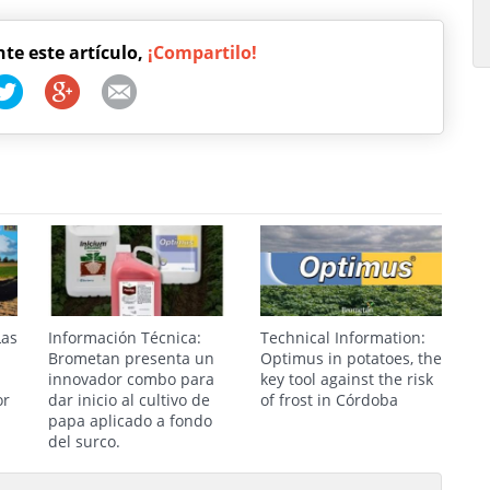
nte este artículo,
¡Compartilo!
Las
Información Técnica:
Technical Information:
Brometan presenta un
Optimus in potatoes, the
innovador combo para
key tool against the risk
or
dar inicio al cultivo de
of frost in Córdoba
papa aplicado a fondo
del surco.