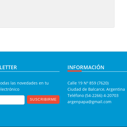
LETTER
INFORMACIÓN
todas las novedades en tu
Calle 19 Nº 859 (7620)
electrónico
Ciudad de Balcarce, Argentina
Teléfono (54-2266) 4-20703
argenpapa@gmail.com