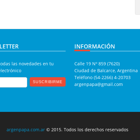
LETTER
INFORMACIÓN
todas las novedades en tu
Calle 19 Nº 859 (7620)
electrónico
Ciudad de Balcarce, Argentina
Teléfono (54-2266) 4-20703
argenpapa@gmail.com
argenpapa.com.ar
© 2015. Todos los derechos reservados