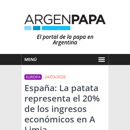
El portal de la papa en
Argentina
MENÚ
HOY
24/03/2026
EUROPA
MERCADOS
España: La patata
NOTICIAS
representa el 20%
EN ESPAÑOL
CLIMA
de los ingresos
OTROS IDIOMAS
PRONÓSTICO
ARGENTINA
económicos en A
LLUVIAS
Limia.
EL MUNDO