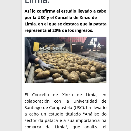
TÉCNICA
Así lo confirma el estudio llevado a cabo
por la USC y el Concello de Xinzo de
PRODUCCION
Limia, en el que se destaca que la patata
representa el 20% de los ingresos.
CLASIFICADOS
INTERES GENERAL
LA PAPA
ARGENPAPA
RESOLUCIONES Y NORMATIVAS
PUBLICIDAD
BUSCAR NOTICIAS
ENLACES
QUIENES SOMOS
BUSCAR
CONTACTO
El Concello de Xinzo de Limia, en
colaboración con la Universidad de
Santiago de Compostela (USC), ha llevado
a cabo un estudio titulado "Análise do
sector da pataca e a súa importancia na
comarca da Limia", que analiza el