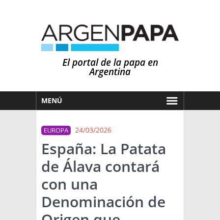
El portal de la papa en
Argentina
MENÚ
HOY
24/03/2026
EUROPA
MERCADOS
España: La Patata
NOTICIAS
de Álava contará
EN ESPAÑOL
CLIMA
con una
OTROS IDIOMAS
PRONÓSTICO
ARGENTINA
Denominación de
LLUVIAS
Origen que
EL MUNDO