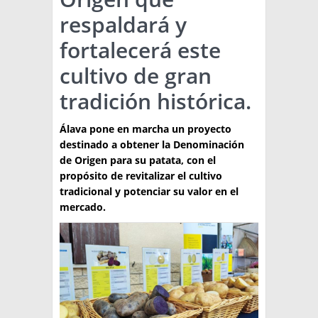
respaldará y
TÉCNICA
fortalecerá este
PRODUCCION
cultivo de gran
CLASIFICADOS
tradición histórica.
INTERES GENERAL
Álava pone en marcha un proyecto
LA PAPA
ARGENPAPA
destinado a obtener la Denominación
RESOLUCIONES Y NORMATIVAS
PUBLICIDAD
de Origen para su patata, con el
BUSCAR NOTICIAS
ENLACES
propósito de revitalizar el cultivo
QUIENES SOMOS
tradicional y potenciar su valor en el
BUSCAR
CONTACTO
mercado.