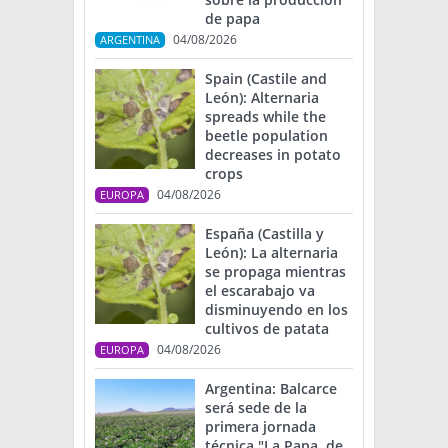
de papa
04/08/2026
ARGENTINA
Spain (Castile and
León): Alternaria
spreads while the
beetle population
decreases in potato
crops
04/08/2026
EUROPA
España (Castilla y
León): La alternaria
se propaga mientras
el escarabajo va
disminuyendo en los
cultivos de patata
04/08/2026
EUROPA
Argentina: Balcarce
será sede de la
primera jornada
técnica "La Papa, de