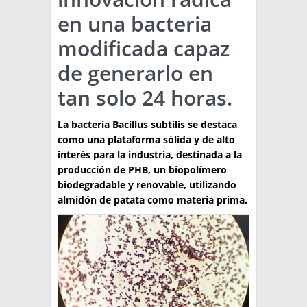
en una bacteria
TÉCNICA
modificada capaz
PRODUCCION
de generarlo en
CLASIFICADOS
tan solo 24 horas.
INTERES GENERAL
La bacteria Bacillus subtilis se destaca
LA PAPA
ARGENPAPA
como una plataforma sólida y de alto
RESOLUCIONES Y NORMATIVAS
PUBLICIDAD
interés para la industria, destinada a la
BUSCAR NOTICIAS
ENLACES
producción de PHB, un biopolímero
QUIENES SOMOS
biodegradable y renovable, utilizando
BUSCAR
CONTACTO
almidón de patata como materia prima.