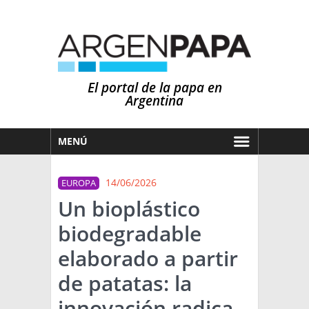
El portal de la papa en
Argentina
MENÚ
HOY
14/06/2026
EUROPA
MERCADOS
Un bioplástico
NOTICIAS
biodegradable
EN ESPAÑOL
CLIMA
elaborado a partir
OTROS IDIOMAS
PRONÓSTICO
ARGENTINA
de patatas: la
LLUVIAS
innovación radica
EL MUNDO