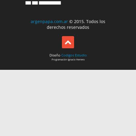
argenpapa.com.ar
© 2015. Todos los
derechos reservados
Diseño
Codigos Estudio
Programación
Ignacio Herrero