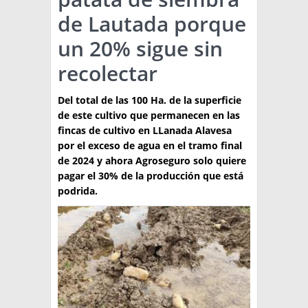
de Lautada porque
TÉCNICA
un 20% sigue sin
PRODUCCION
recolectar
CLASIFICADOS
Del total de las 100 Ha. de la superficie
INTERES GENERAL
de este cultivo que permanecen en las
LA PAPA
fincas de cultivo en LLanada Alavesa
ARGENPAPA
por el exceso de agua en el tramo final
RESOLUCIONES Y NORMATIVAS
PUBLICIDAD
BUSCAR NOTICIAS
de 2024 y ahora Agroseguro solo quiere
ENLACES
QUIENES SOMOS
pagar el 30% de la producción que está
podrida.
BUSCAR
CONTACTO