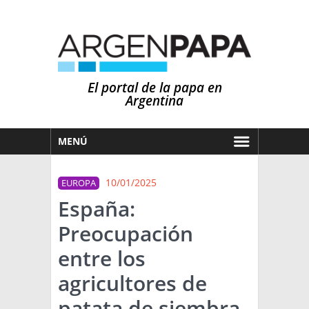
El portal de la papa en
Argentina
MENÚ
HOY
10/01/2025
EUROPA
MERCADOS
España:
NOTICIAS
Preocupación
EN ESPAÑOL
CLIMA
entre los
OTROS IDIOMAS
PRONÓSTICO
ARGENTINA
agricultores de
LLUVIAS
patata de siembra
EL MUNDO