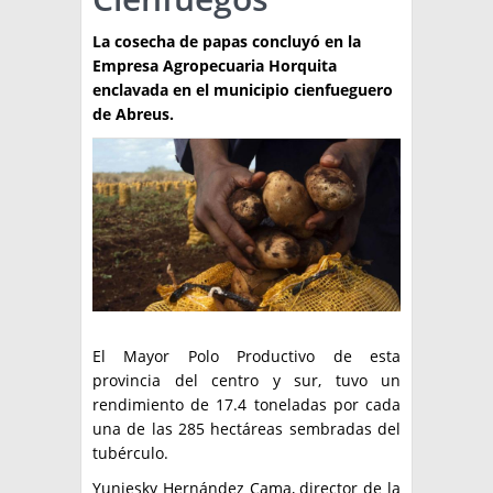
TÉCNICA
La cosecha de papas concluyó en la
Empresa Agropecuaria Horquita
PRODUCCION
enclavada en el municipio cienfueguero
de Abreus.
CLASIFICADOS
INTERES GENERAL
LA PAPA
ARGENPAPA
RESOLUCIONES Y NORMATIVAS
PUBLICIDAD
BUSCAR NOTICIAS
ENLACES
QUIENES SOMOS
BUSCAR
CONTACTO
El Mayor Polo Productivo de esta
provincia del centro y sur, tuvo un
rendimiento de 17.4 toneladas por cada
una de las 285 hectáreas sembradas del
tubérculo.
Yuniesky Hernández Cama, director de la