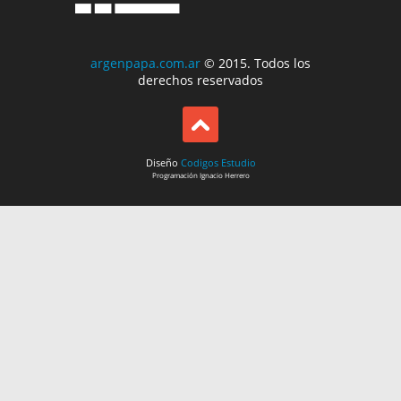
argenpapa.com.ar
© 2015. Todos los
derechos reservados
Diseño
Codigos Estudio
Programación
Ignacio Herrero