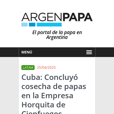
El portal de la papa en
Argentina
MENÚ
HOY
25/04/2025
LATAM
MERCADOS
Cuba: Concluyó
NOTICIAS
cosecha de papas
EN ESPAÑOL
CLIMA
en la Empresa
OTROS IDIOMAS
PRONÓSTICO
ARGENTINA
Horquita de
LLUVIAS
Cienfuegos
EL MUNDO