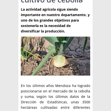
TÉCNICA
La actividad agrícola sigue siendo
importante en nuestro departamento, y
PRODUCCION
uno de los grandes objetivos para
sostenerla es la necesidad de
CLASIFICADOS
diversificar la producción.
INTERES GENERAL
LA PAPA
ARGENPAPA
RESOLUCIONES Y NORMATIVAS
PUBLICIDAD
BUSCAR NOTICIAS
ENLACES
QUIENES SOMOS
BUSCAR
CONTACTO
En los últimos años Mendoza ha logrado
posicionarse en el mercado de la cebolla
y suma, según los últimos datos de la
Dirección de Estadísticas, unas 3500
hectáreas cultivadas entre diferentes