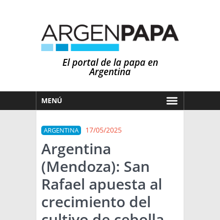
El portal de la papa en
Argentina
MENÚ
HOY
17/05/2025
ARGENTINA
MERCADOS
Argentina
NOTICIAS
(Mendoza): San
EN ESPAÑOL
CLIMA
Rafael apuesta al
OTROS IDIOMAS
PRONÓSTICO
ARGENTINA
crecimiento del
LLUVIAS
cultivo de cebolla
EL MUNDO