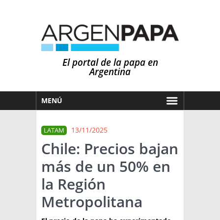
El portal de la papa en
Argentina
MENÚ
HOY
13/11/2025
LATAM
MERCADOS
Chile: Precios bajan
NOTICIAS
más de un 50% en
EN ESPAÑOL
CLIMA
la Región
OTROS IDIOMAS
PRONÓSTICO
ARGENTINA
Metropolitana
LLUVIAS
EL MUNDO