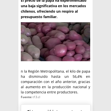
El precio de la papa ha experimentado
una baja significativa en los mercados
TÉCNICA
chilenos, ofreciendo un respiro al
presupuesto familiar.
PRODUCCION
CLASIFICADOS
INTERES GENERAL
LA PAPA
ARGENPAPA
RESOLUCIONES Y NORMATIVAS
PUBLICIDAD
BUSCAR NOTICIAS
ENLACES
QUIENES SOMOS
BUSCAR
CONTACTO
n la Región Metropolitana, el kilo de papa
ha disminuido hasta un 56,4% en
comparación con el año anterior, gracias
al aumento en la producción nacional y
la competencia entre productores.
Fuente:
t13.cl