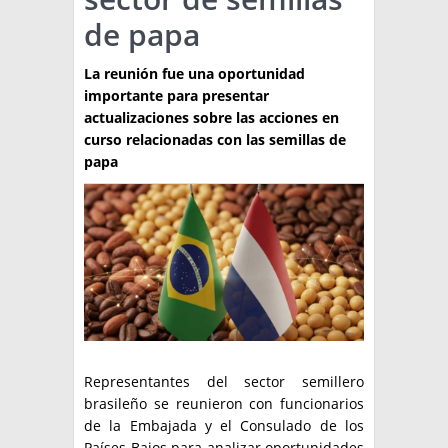
de papa
TÉCNICA
PRODUCCION
La reunión fue una oportunidad
importante para presentar
CLASIFICADOS
actualizaciones sobre las acciones en
curso relacionadas con las semillas de
INTERES GENERAL
papa
LA PAPA
ARGENPAPA
RESOLUCIONES Y NORMATIVAS
PUBLICIDAD
BUSCAR NOTICIAS
ENLACES
QUIENES SOMOS
BUSCAR
CONTACTO
Representantes del sector semillero
brasileño se reunieron con funcionarios
de la Embajada y el Consulado de los
Países Bajos para analizar oportunidades