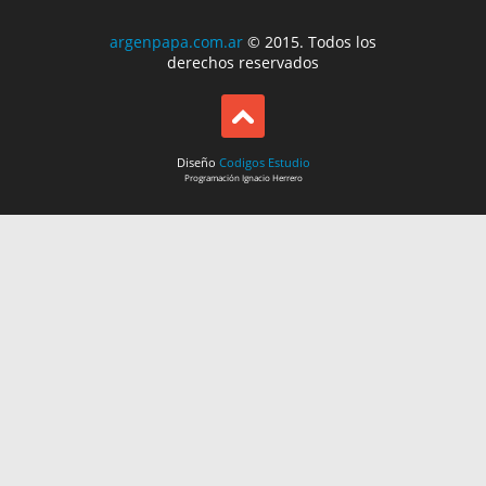
argenpapa.com.ar
© 2015. Todos los
derechos reservados
Diseño
Codigos Estudio
Programación
Ignacio Herrero