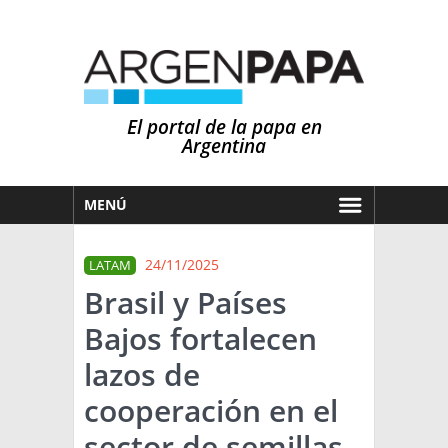
El portal de la papa en
Argentina
MENÚ
HOY
24/11/2025
LATAM
MERCADOS
Brasil y Países
NOTICIAS
Bajos fortalecen
EN ESPAÑOL
CLIMA
lazos de
OTROS IDIOMAS
PRONÓSTICO
ARGENTINA
cooperación en el
LLUVIAS
sector de semillas
EL MUNDO