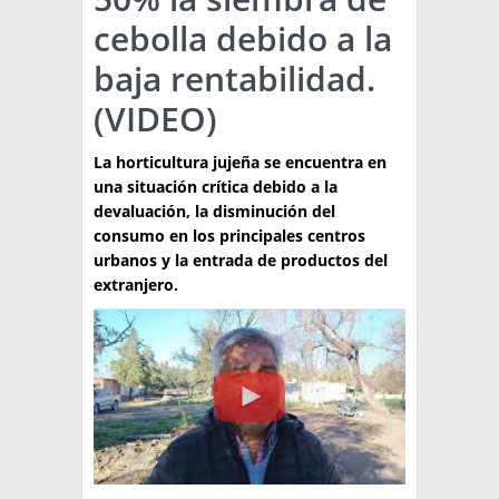
cebolla debido a la
TÉCNICA
baja rentabilidad.
PRODUCCION
(VIDEO)
CLASIFICADOS
La horticultura jujeña se encuentra en
INTERES GENERAL
una situación crítica debido a la
LA PAPA
devaluación, la disminución del
ARGENPAPA
consumo en los principales centros
RESOLUCIONES Y NORMATIVAS
PUBLICIDAD
BUSCAR NOTICIAS
urbanos y la entrada de productos del
ENLACES
QUIENES SOMOS
extranjero.
BUSCAR
CONTACTO