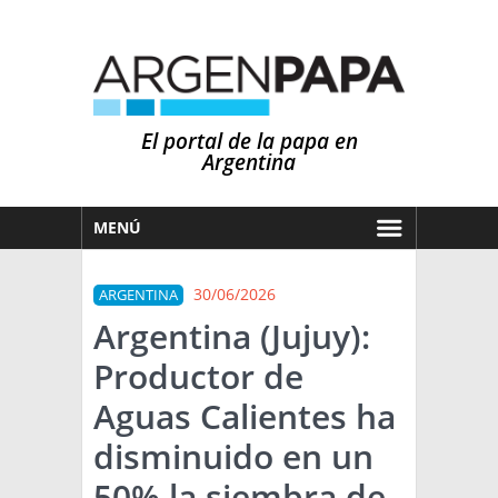
El portal de la papa en
Argentina
MENÚ
HOY
30/06/2026
ARGENTINA
MERCADOS
Argentina (Jujuy):
NOTICIAS
Productor de
EN ESPAÑOL
CLIMA
Aguas Calientes ha
OTROS IDIOMAS
PRONÓSTICO
ARGENTINA
disminuido en un
LLUVIAS
50% la siembra de
EL MUNDO