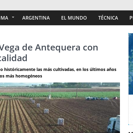
IMA
ARGENTINA
EL MUNDO
TÉCNICA
P
a Vega de Antequera con
calidad
 históricamente las más cultivadas, en los últimos años
atos más homogéneos