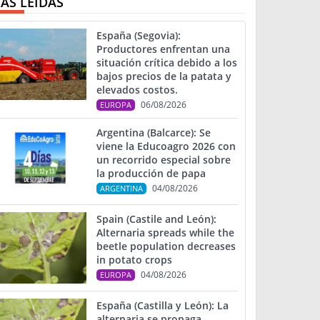
ÁS LEIDAS
España (Segovia):
Productores enfrentan una
situación crítica debido a los
bajos precios de la patata y
elevados costos.
06/08/2026
EUROPA
Argentina (Balcarce): Se
viene la Educoagro 2026 con
un recorrido especial sobre
la producción de papa
04/08/2026
ARGENTINA
Spain (Castile and León):
Alternaria spreads while the
beetle population decreases
in potato crops
04/08/2026
EUROPA
España (Castilla y León): La
alternaria se propaga