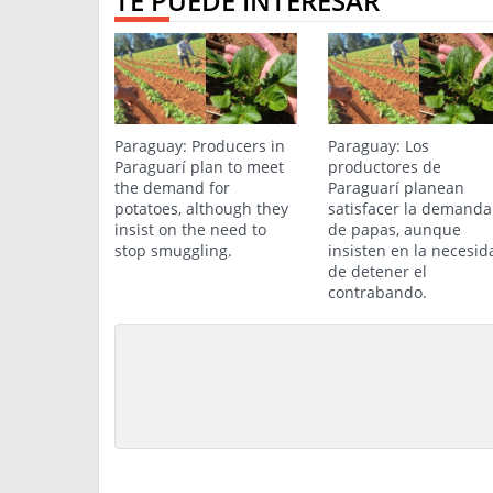
TE PUEDE INTERESAR
Paraguay: Producers in
Paraguay: Los
Paraguarí plan to meet
productores de
the demand for
Paraguarí planean
potatoes, although they
satisfacer la demanda
insist on the need to
de papas, aunque
stop smuggling.
insisten en la necesid
de detener el
contrabando.