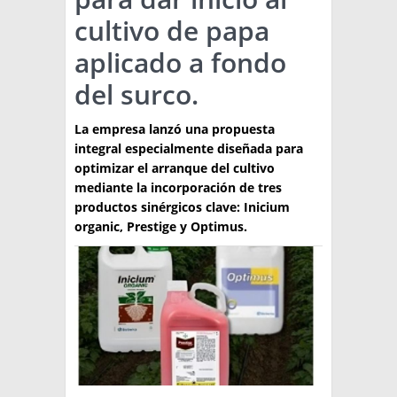
cultivo de papa
TÉCNICA
aplicado a fondo
PRODUCCION
del surco.
CLASIFICADOS
La empresa lanzó una propuesta
INTERES GENERAL
integral especialmente diseñada para
LA PAPA
optimizar el arranque del cultivo
ARGENPAPA
mediante la incorporación de tres
RESOLUCIONES Y NORMATIVAS
PUBLICIDAD
BUSCAR NOTICIAS
productos sinérgicos clave: Inicium
ENLACES
QUIENES SOMOS
organic, Prestige y Optimus.
BUSCAR
CONTACTO