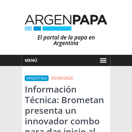
El portal de la papa en
Argentina
MENÚ
HOY
05/06/2026
ARGENTINA
MERCADOS
Información
NOTICIAS
Técnica: Brometan
EN ESPAÑOL
CLIMA
presenta un
OTROS IDIOMAS
PRONÓSTICO
ARGENTINA
innovador combo
LLUVIAS
para dar inicio al
EL MUNDO