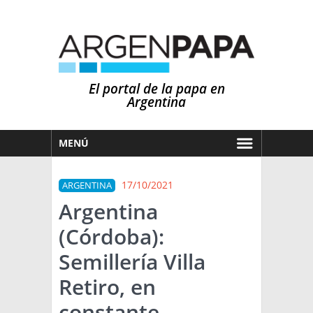
El portal de la papa en
Argentina
MENÚ
HOY
17/10/2021
ARGENTINA
MERCADOS
Argentina
NOTICIAS
(Córdoba):
EN ESPAÑOL
CLIMA
Semillería Villa
OTROS IDIOMAS
PRONÓSTICO
ARGENTINA
Retiro, en
LLUVIAS
constante
EL MUNDO