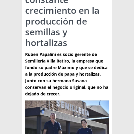
crecimiento en la
TÉCNICA
producción de
PRODUCCION
semillas y
CLASIFICADOS
hortalizas
INTERES GENERAL
Rubén Papalini es socio gerente de
LA PAPA
ARGENPAPA
Semillería Villa Retiro, la empresa que
RESOLUCIONES Y NORMATIVAS
PUBLICIDAD
fundó su padre Máximo y que se dedica
BUSCAR NOTICIAS
ENLACES
a la producción de papa y hortalizas.
QUIENES SOMOS
Junto con su hermana Susana
BUSCAR
CONTACTO
conservan el negocio original, que no ha
dejado de crecer.