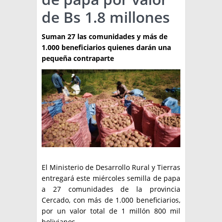
de Bs 1.8 millones
TÉCNICA
PRODUCCION
Suman 27 las comunidades y más de
1.000 beneficiarios quienes darán una
CLASIFICADOS
pequeña contraparte
INTERES GENERAL
LA PAPA
ARGENPAPA
RESOLUCIONES Y NORMATIVAS
PUBLICIDAD
BUSCAR NOTICIAS
ENLACES
QUIENES SOMOS
BUSCAR
CONTACTO
El Ministerio de Desarrollo Rural y Tierras
entregará este miércoles semilla de papa
a 27 comunidades de la provincia
Cercado, con más de 1.000 beneficiarios,
por un valor total de 1 millón 800 mil
bolivianos.