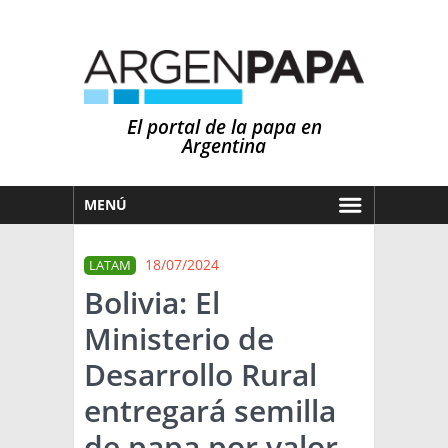
El portal de la papa en
Argentina
MENÚ
HOY
18/07/2024
LATAM
MERCADOS
Bolivia: El
NOTICIAS
Ministerio de
EN ESPAÑOL
CLIMA
Desarrollo Rural
OTROS IDIOMAS
PRONÓSTICO
ARGENTINA
entregará semilla
LLUVIAS
de papa por valor
EL MUNDO