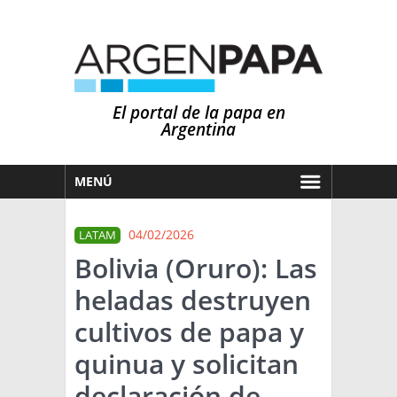
El portal de la papa en
Argentina
MENÚ
HOY
04/02/2026
LATAM
MERCADOS
Bolivia (Oruro): Las
NOTICIAS
heladas destruyen
EN ESPAÑOL
CLIMA
cultivos de papa y
OTROS IDIOMAS
PRONÓSTICO
ARGENTINA
quinua y solicitan
LLUVIAS
declaración de
EL MUNDO