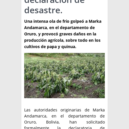
desastre.
TÉCNICA
PRODUCCION
Una intensa ola de frío golpeó a Marka
Andamarca, en el departamento de
CLASIFICADOS
Oruro, y provocó graves daños en la
producción agrícola, sobre todo en los
INTERES GENERAL
cultivos de papa y quinua.
LA PAPA
ARGENPAPA
RESOLUCIONES Y NORMATIVAS
PUBLICIDAD
BUSCAR NOTICIAS
ENLACES
QUIENES SOMOS
BUSCAR
CONTACTO
Las autoridades originarias de Marka
Andamarca, en el departamento de
Oruro, Bolivia, han solicitado
formalmente la declaratoria de