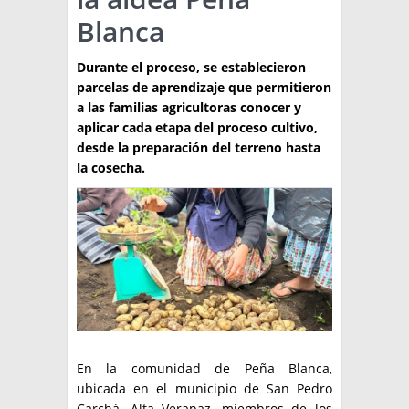
Blanca
TÉCNICA
PRODUCCION
Durante el proceso, se establecieron
parcelas de aprendizaje que permitieron
CLASIFICADOS
a las familias agricultoras conocer y
aplicar cada etapa del proceso cultivo,
INTERES GENERAL
desde la preparación del terreno hasta
LA PAPA
la cosecha.
ARGENPAPA
RESOLUCIONES Y NORMATIVAS
PUBLICIDAD
BUSCAR NOTICIAS
ENLACES
QUIENES SOMOS
BUSCAR
CONTACTO
En la comunidad de Peña Blanca,
ubicada en el municipio de San Pedro
Carchá, Alta Verapaz, miembros de los