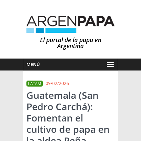
El portal de la papa en
Argentina
MENÚ
HOY
09/02/2026
LATAM
MERCADOS
Guatemala (San
NOTICIAS
Pedro Carchá):
EN ESPAÑOL
CLIMA
Fomentan el
OTROS IDIOMAS
PRONÓSTICO
ARGENTINA
cultivo de papa en
LLUVIAS
la aldea Peña
EL MUNDO