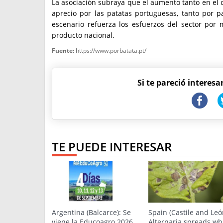
La asociación subraya que el aumento tanto en el c
aprecio por las patatas portuguesas, tanto por p
escenario refuerza los esfuerzos del sector por 
producto nacional.
Fuente:
https://www.porbatata.pt/
Si te pareció interesa
TE PUEDE INTERESAR
Argentina (Balcarce): Se
Spain (Castile and Leó
viene la Educoagro 2026
Alternaria spreads wh