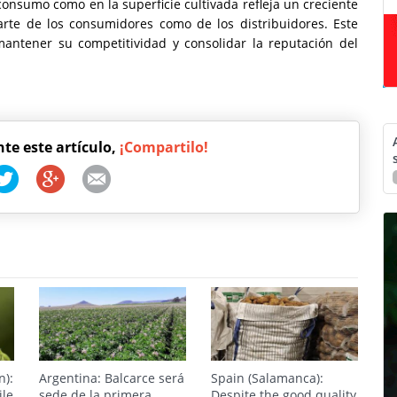
onsumo como en la superficie cultivada refleja un creciente
arte de los consumidores como de los distribuidores. Este
mantener su competitividad y consolidar la reputación del
nte este artículo,
¡Compartilo!
n):
Argentina: Balcarce será
Spain (Salamanca):
ile
sede de la primera
Despite the good quality