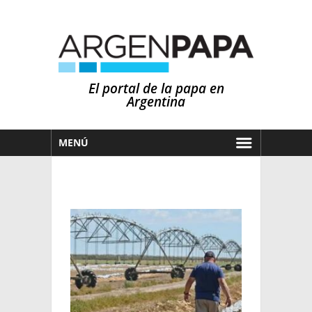
El portal de la papa en
Argentina
MENÚ
HOY
MERCADOS
NOTICIAS
EN ESPAÑOL
CLIMA
OTROS IDIOMAS
PRONÓSTICO
ARGENTINA
LLUVIAS
EL MUNDO