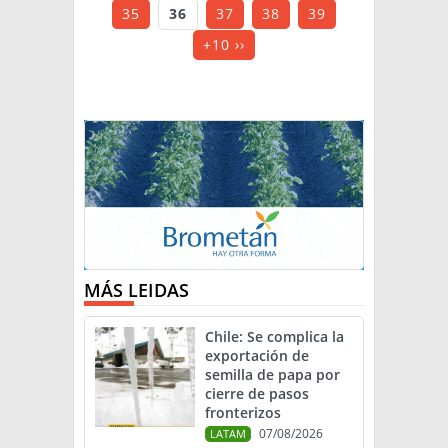
35
36
37
38
39
+10 ››
MÁS LEIDAS
Chile: Se complica la
exportación de
semilla de papa por
cierre de pasos
fronterizos
07/08/2026
LATAM