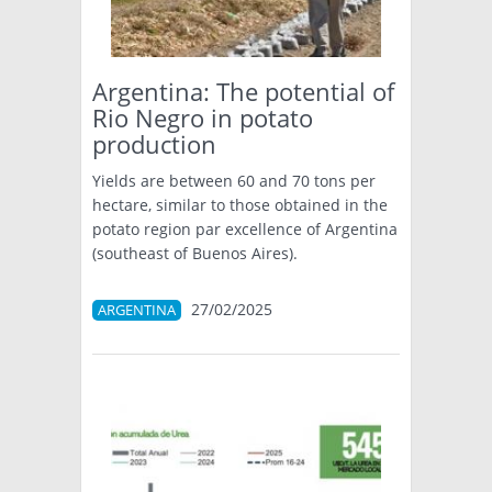
TÉCNICA
PRODUCCION
Argentina: The potential of
Rio Negro in potato
CLASIFICADOS
production
INTERES GENERAL
Yields are between 60 and 70 tons per
LA PAPA
hectare, similar to those obtained in the
ARGENPAPA
potato region par excellence of Argentina
RESOLUCIONES Y NORMATIVAS
PUBLICIDAD
(southeast of Buenos Aires).
BUSCAR NOTICIAS
ENLACES
QUIENES SOMOS
BUSCAR
CONTACTO
27/02/2025
ARGENTINA