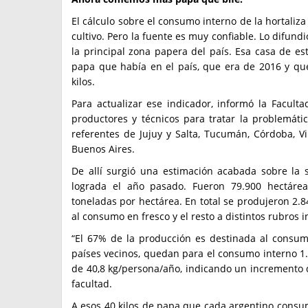
El cálculo sobre el consumo interno de la hortaliza
cultivo. Pero la fuente es muy confiable. Lo difund
la principal zona papera del país. Esa casa de e
papa que había en el país, que era de 2016 y q
kilos.
Para actualizar ese indicador, informó la Facult
productores y técnicos para tratar la problemáti
referentes de Jujuy y Salta, Tucumán, Córdoba, Vi
Buenos Aires.
De allí surgió una estimación acabada sobre la 
lograda el año pasado. Fueron 79.900 hectáre
toneladas por hectárea. En total se produjeron 2.8
al consumo en fresco y el resto a distintos rubros i
“El 67% de la producción es destinada al consum
países vecinos, quedan para el consumo interno 1
de 40,8 kg/persona/año, indicando un incremento d
facultad.
A esos 40 kilos de papa que cada argentino cons