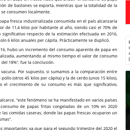
ción de bastones se exporta, mientras que la totalidad de la
é se consumen localmente.
papa fresca industrializada consumida en el país alcanzaría
or de 11,4 kilos por habitante al año, siendo casi el 70% de
ignificativo respecto de la estimación efectuada en 2016,
lo 6 kilos anuales per cápita. Prácticamente se duplicó.
016, hubo un incremento del consumo aparente de papa en
rializada, aumentando al mismo tiempo el valor de consumo
del 18%”, fue la conclusión.
e vacuna. Por supuesto, si sumamos a la comparación entre
llo (otros 45 kilos per cápita) y la de cerdo (unos 15 kilos),
ro el crecimiento de su consumo es más que significativo,
alcarce, “este fenómeno se ha manifestado en varios países
 consumo de papas fritas congeladas de un 10% en 2020
 las comidas caseras, donde las papas frescas ocuparon un
smas”.
s importantes ya que para el segundo trimestre del 2020 el