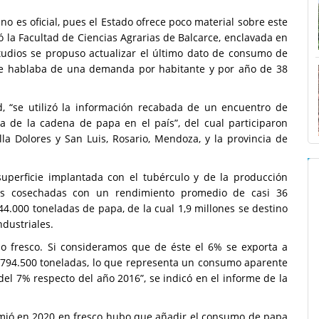
 no es oficial, pues el Estado ofrece poco material sobre este
ió la Facultad de Ciencias Agrarias de Balcarce, enclavada en
studios se propuso actualizar el último dato de consumo de
ue hablaba de una demanda por habitante y por año de 38
ad, “se utilizó la información recabada de un encuentro de
ca de la cadena de papa en el país”, del cual participaron
lla Dolores y San Luis, Rosario, Mendoza, y la provincia de
superficie implantada con el tubérculo y de la producción
as cosechadas con un rendimiento promedio de casi 36
44.000 toneladas de papa, de la cual 1,9 millones se destino
ndustriales.
o fresco. Si consideramos que de éste el 6% se exporta a
.794.500 toneladas, lo que representa un consumo aparente
el 7% respecto del año 2016”, se indicó en el informe de la
umió en 2020 en fresco hubo que añadir el consumo de papa