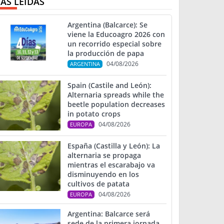
ÁS LEIDAS
Argentina (Balcarce): Se
viene la Educoagro 2026 con
un recorrido especial sobre
la producción de papa
04/08/2026
ARGENTINA
Spain (Castile and León):
Alternaria spreads while the
beetle population decreases
in potato crops
04/08/2026
EUROPA
España (Castilla y León): La
alternaria se propaga
mientras el escarabajo va
disminuyendo en los
cultivos de patata
04/08/2026
EUROPA
Argentina: Balcarce será
sede de la primera jornada