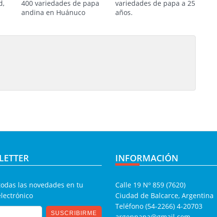
d,
400 variedades de papa
variedades de papa a 25
andina en Huánuco
años.
LETTER
INFORMACIÓN
todas las novedades en tu
Calle 19 Nº 859 (7620)
electrónico
Ciudad de Balcarce, Argentina
Teléfono (54-2266) 4-20703
argenpapa@gmail.com