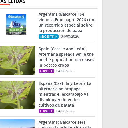
ÁS LEIDAS
Argentina (Balcarce): Se
viene la Educoagro 2026 con
un recorrido especial sobre
la producción de papa
04/08/2026
ARGENTINA
Spain (Castile and León):
Alternaria spreads while the
beetle population decreases
in potato crops
04/08/2026
EUROPA
España (Castilla y León): La
alternaria se propaga
mientras el escarabajo va
disminuyendo en los
cultivos de patata
04/08/2026
EUROPA
Argentina: Balcarce será
sede de la primera jornada