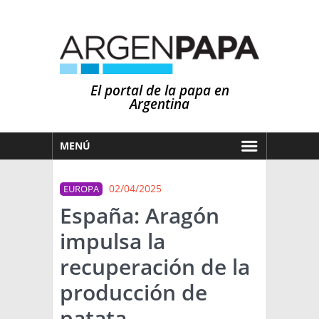
El portal de la papa en
Argentina
MENÚ
HOY
02/04/2025
EUROPA
MERCADOS
España: Aragón
NOTICIAS
impulsa la
EN ESPAÑOL
CLIMA
recuperación de la
OTROS IDIOMAS
PRONÓSTICO
ARGENTINA
producción de
LLUVIAS
patata
EL MUNDO