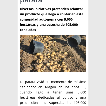
TÉCNICA
Diversas iniciativas pretenden relanzar
un producto que llegó a contar en esta
PRODUCCION
comunidad autónoma con 5.000
hectáreas y una cosecha de 105.000
CLASIFICADOS
toneladas
INTERES GENERAL
LA PAPA
ARGENPAPA
RESOLUCIONES Y NORMATIVAS
PUBLICIDAD
BUSCAR NOTICIAS
ENLACES
QUIENES SOMOS
BUSCAR
CONTACTO
La patata vivió su momento de máximo
esplendor en Aragón en los años 90,
cuando llegó a tener unas 5.000
hectáreas dedicadas al cultivo y una
producción que superaba las 105.000