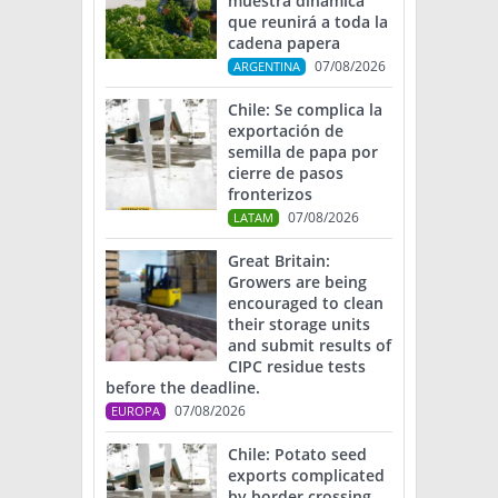
muestra dinámica
que reunirá a toda la
cadena papera
07/08/2026
ARGENTINA
Chile: Se complica la
exportación de
semilla de papa por
cierre de pasos
fronterizos
07/08/2026
LATAM
Great Britain:
Growers are being
encouraged to clean
their storage units
and submit results of
CIPC residue tests
before the deadline.
07/08/2026
EUROPA
Chile: Potato seed
exports complicated
by border crossing