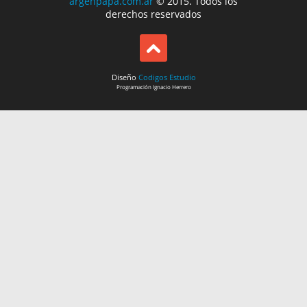
argenpapa.com.ar
© 2015. Todos los
derechos reservados
Diseño
Codigos Estudio
Programación
Ignacio Herrero