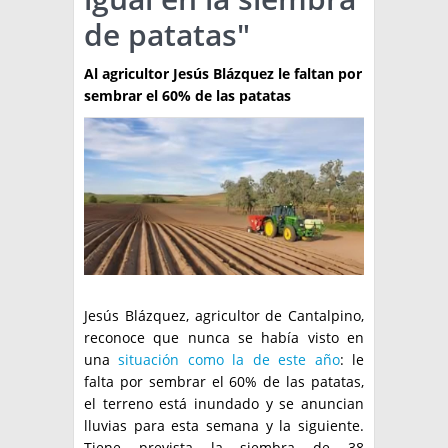
de patatas"
TÉCNICA
PRODUCCION
Al agricultor Jesús Blázquez le faltan por
sembrar el 60% de las patatas
CLASIFICADOS
INTERES GENERAL
LA PAPA
ARGENPAPA
RESOLUCIONES Y NORMATIVAS
PUBLICIDAD
BUSCAR NOTICIAS
ENLACES
QUIENES SOMOS
BUSCAR
CONTACTO
Jesús Blázquez, agricultor de Cantalpino,
reconoce que nunca se había visto en
una
situación como la de este año
: le
falta por sembrar el 60% de las patatas,
el terreno está inundado y se anuncian
lluvias para esta semana y la siguiente.
Tiene prevista la siembra de 38