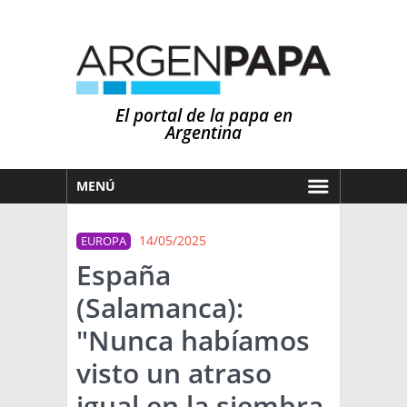
El portal de la papa en
Argentina
MENÚ
HOY
14/05/2025
EUROPA
MERCADOS
España
NOTICIAS
(Salamanca):
EN ESPAÑOL
CLIMA
"Nunca habíamos
OTROS IDIOMAS
PRONÓSTICO
ARGENTINA
visto un atraso
LLUVIAS
igual en la siembra
EL MUNDO