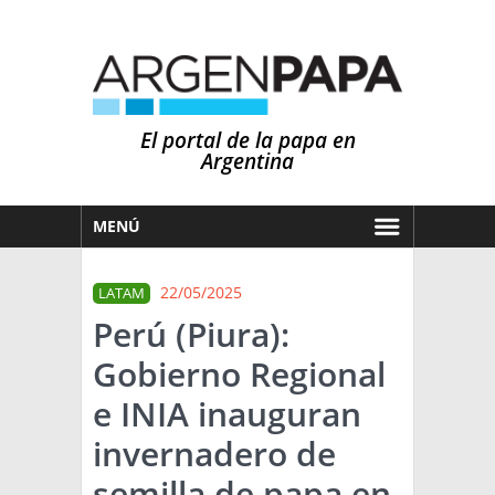
El portal de la papa en
Argentina
MENÚ
HOY
22/05/2025
LATAM
MERCADOS
Perú (Piura):
NOTICIAS
Gobierno Regional
EN ESPAÑOL
CLIMA
e INIA inauguran
OTROS IDIOMAS
PRONÓSTICO
ARGENTINA
invernadero de
LLUVIAS
semilla de papa en
EL MUNDO