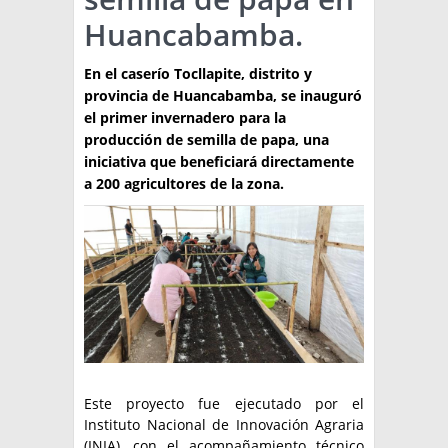
Huancabamba.
TÉCNICA
PRODUCCION
En el caserío Tocllapite, distrito y
provincia de Huancabamba, se inauguró
CLASIFICADOS
el primer invernadero para la
producción de semilla de papa, una
INTERES GENERAL
iniciativa que beneficiará directamente
LA PAPA
a 200 agricultores de la zona.
ARGENPAPA
RESOLUCIONES Y NORMATIVAS
PUBLICIDAD
BUSCAR NOTICIAS
ENLACES
QUIENES SOMOS
BUSCAR
CONTACTO
Este proyecto fue ejecutado por el
Instituto Nacional de Innovación Agraria
(INIA), con el acompañamiento técnico