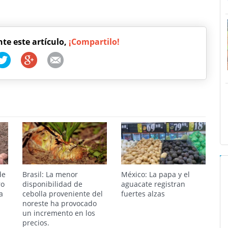
nte este artículo,
¡Compartilo!
de
Brasil: La menor
México: La papa y el
ro
disponibilidad de
aguacate registran
a
cebolla proveniente del
fuertes alzas
noreste ha provocado
un incremento en los
precios.