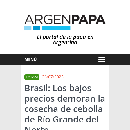
El portal de la papa en
Argentina
MENÚ
HOY
26/07/2025
LATAM
MERCADOS
Brasil: Los bajos
NOTICIAS
precios demoran la
EN ESPAÑOL
CLIMA
cosecha de cebolla
OTROS IDIOMAS
PRONÓSTICO
ARGENTINA
de Río Grande del
LLUVIAS
Norte
EL MUNDO