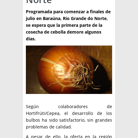
TÉCNICA
Programada para comenzar a finales de
julio en Baraúna, Rio Grande do Norte,
PRODUCCION
se espera que la primera parte de la
cosecha de cebolla demore algunos
CLASIFICADOS
días.
INTERES GENERAL
LA PAPA
ARGENPAPA
RESOLUCIONES Y NORMATIVAS
PUBLICIDAD
BUSCAR NOTICIAS
ENLACES
QUIENES SOMOS
BUSCAR
CONTACTO
Según colaboradores de
Hortifrúti/Cepea, el desarrollo de los
bulbos ha sido satisfactorio, sin grandes
problemas de calidad.
A pesar de ello, la oferta en la región