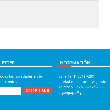
LETTER
INFORMACIÓN
todas las novedades en tu
Calle 19 Nº 859 (7620)
electrónico
Ciudad de Balcarce, Argentina
Teléfono (54-2266) 4-20703
argenpapa@gmail.com