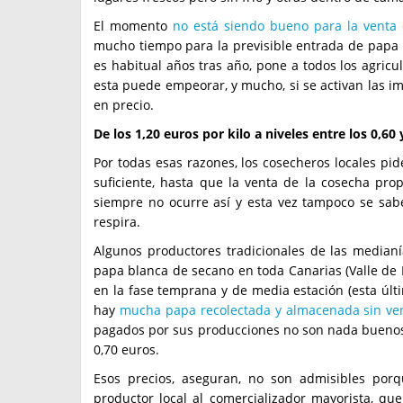
El momento
no está siendo bueno para la venta 
mucho tiempo para la previsible entrada de papa
es habitual años tras año, pone a todos los agricult
esta puede empeorar, y mucho, si se activan las i
en precio.
De los 1,20 euros por kilo a niveles entre los 0,60 
Por todas esas razones, los cosecheros locales pi
suficiente, hasta que la venta de la cosecha prop
siempre no ocurre así y esta vez tampoco se sab
respira.
Algunos productores tradicionales de las medianí
papa blanca de secano en toda Canarias (Valle de
en la fase temprana y de media estación (esta últ
hay
mucha papa recolectada y almacenada sin vent
pagados por sus producciones no son nada buenos: h
0,70 euros.
Esos precios, aseguran, no son admisibles porq
productor local al comercializador mayorista, qu