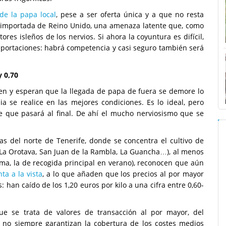
de la papa local
, pese a ser oferta única y a que no resta
 importada de Reino Unido, una amenaza latente que, como
ores isleños de los nervios. Si ahora la coyuntura es difícil,
mportaciones: habrá competencia y casi seguro también será
y 0,70
den y esperan que la llegada de papa de fuera se demore lo
ia se realice en las mejores condiciones. Es lo ideal, pero
e que pasará al final. De ahí el mucho nerviosismo que se
as del norte de Tenerife, donde se concentra el cultivo de
 La Orotava, San Juan de la Rambla, La Guancha…), al menos
ima, la de recogida principal en verano), reconocen que aún
a a la vista
, a lo que añaden que los precios al por mayor
an caído de los 1,20 euros por kilo a una cifra entre 0,60-
ue se trata de valores de transacción al por mayor, del
e no siempre garantizan la cobertura de los costes medios