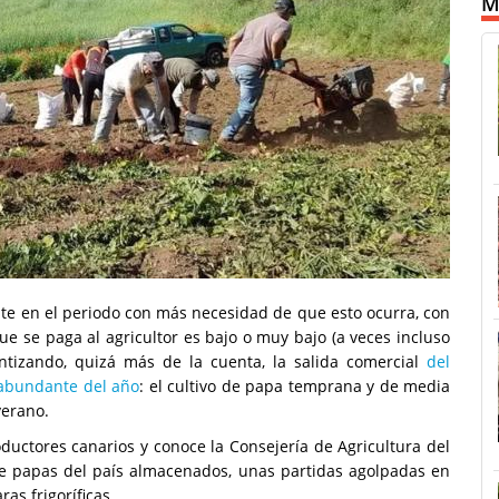
M
ente en el periodo con más necesidad de que esto ocurra, con
que se paga al agricultor es bajo o muy bajo (a veces incluso
entizando, quizá más de la cuenta, la salida comercial
del
 abundante del año
: el cultivo de papa temprana y de media
verano.
uctores canarios y conoce la Consejería de Agricultura del
de papas del país almacenados, unas partidas agolpadas en
as frigoríficas.