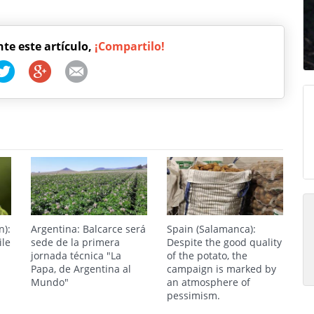
nte este artículo,
¡Compartilo!
n):
Argentina: Balcarce será
Spain (Salamanca):
ile
sede de la primera
Despite the good quality
jornada técnica "La
of the potato, the
Papa, de Argentina al
campaign is marked by
Mundo"
an atmosphere of
pessimism.