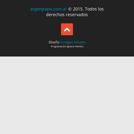
argenpapa.com.ar
© 2015. Todos los
derechos reservados
Diseño
Codigos Estudio
Programación
Ignacio Herrero