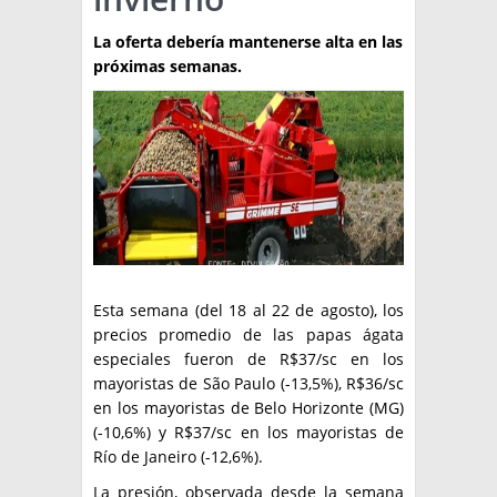
TÉCNICA
La oferta debería mantenerse alta en las
próximas semanas.
PRODUCCION
CLASIFICADOS
INTERES GENERAL
LA PAPA
ARGENPAPA
RESOLUCIONES Y NORMATIVAS
PUBLICIDAD
BUSCAR NOTICIAS
ENLACES
QUIENES SOMOS
BUSCAR
Esta semana (del 18 al 22 de agosto), los
CONTACTO
precios promedio de las papas ágata
especiales fueron de R$37/sc en los
mayoristas de São Paulo (-13,5%), R$36/sc
en los mayoristas de Belo Horizonte (MG)
(-10,6%) y R$37/sc en los mayoristas de
Río de Janeiro (-12,6%).
La presión, observada desde la semana