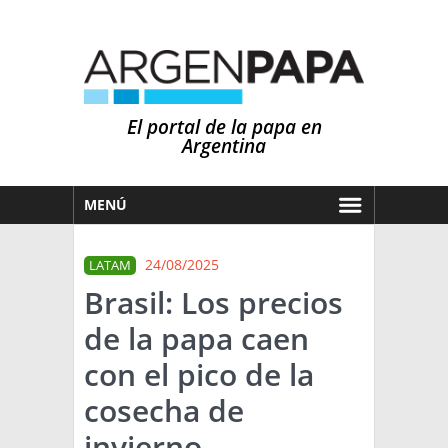
El portal de la papa en
Argentina
MENÚ
HOY
24/08/2025
LATAM
MERCADOS
Brasil: Los precios
NOTICIAS
de la papa caen
EN ESPAÑOL
CLIMA
con el pico de la
OTROS IDIOMAS
PRONÓSTICO
ARGENTINA
cosecha de
LLUVIAS
invierno
EL MUNDO