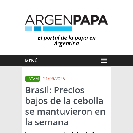
El portal de la papa en
Argentina
MENÚ
HOY
21/09/2025
LATAM
MERCADOS
Brasil: Precios
NOTICIAS
bajos de la cebolla
EN ESPAÑOL
CLIMA
se mantuvieron en
OTROS IDIOMAS
PRONÓSTICO
ARGENTINA
la semana
LLUVIAS
EL MUNDO