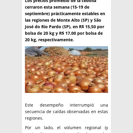
Los precios promedio de la cebolla
cerraron esta semana (15-19 de
TÉCNICA
septiembre) prácticamente estables en
las regiones de Monte Alto (SP) y São
PRODUCCION
José do Rio Pardo (SP), en R$ 15,50 por
CLASIFICADOS
bolsa de 20 kg y R$ 17,00 por bolsa de
20 kg, respectivamente.
INTERES GENERAL
LA PAPA
ARGENPAPA
RESOLUCIONES Y NORMATIVAS
PUBLICIDAD
BUSCAR NOTICIAS
ENLACES
QUIENES SOMOS
BUSCAR
CONTACTO
Este desempeño interrumpió una
secuencia de caídas observadas en estas
regiones.
Por un lado, el volumen regional (y