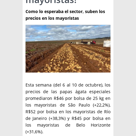
TÉCNICA
Como lo esperaba el sector, suben los
precios en los mayoristas
PRODUCCION
CLASIFICADOS
INTERES GENERAL
LA PAPA
ARGENPAPA
RESOLUCIONES Y NORMATIVAS
PUBLICIDAD
BUSCAR NOTICIAS
ENLACES
QUIENES SOMOS
BUSCAR
Esta semana (del 6 al 10 de octubre), los
CONTACTO
precios de las papas ágata especiales
promediaron R$46 por bolsa de 25 kg en
los mayoristas de São Paulo (+22,2%),
R$52 por bolsa en los mayoristas de Río
de Janeiro (+38,3%) y R$45 por bolsa en
los mayoristas de Belo Horizonte
(+31,6%).