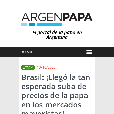
El portal de la papa en
Argentina
MENÚ
HOY
13/10/2025
LATAM
MERCADOS
Brasil: ¡Llegó la tan
NOTICIAS
esperada suba de
EN ESPAÑOL
CLIMA
precios de la papa
OTROS IDIOMAS
PRONÓSTICO
ARGENTINA
en los mercados
LLUVIAS
mayoristas!
EL MUNDO