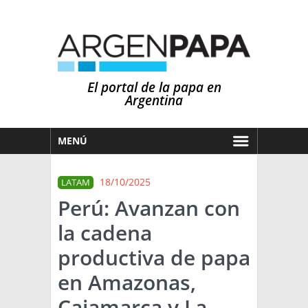
El portal de la papa en
Argentina
MENÚ
HOY
18/10/2025
LATAM
MERCADOS
Perú: Avanzan con
NOTICIAS
la cadena
EN ESPAÑOL
CLIMA
productiva de papa
OTROS IDIOMAS
PRONÓSTICO
ARGENTINA
en Amazonas,
LLUVIAS
Cajamarca y La
EL MUNDO