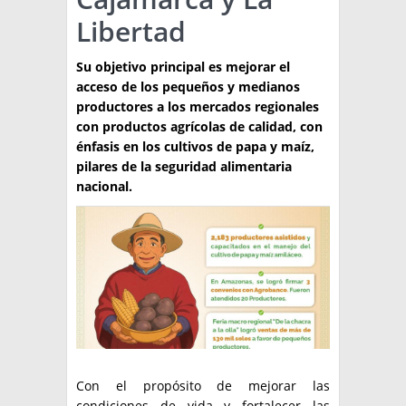
Libertad
TÉCNICA
PRODUCCION
Su objetivo principal es mejorar el
acceso de los pequeños y medianos
CLASIFICADOS
productores a los mercados regionales
con productos agrícolas de calidad, con
INTERES GENERAL
énfasis en los cultivos de papa y maíz,
LA PAPA
pilares de la seguridad alimentaria
ARGENPAPA
nacional.
RESOLUCIONES Y NORMATIVAS
PUBLICIDAD
BUSCAR NOTICIAS
ENLACES
QUIENES SOMOS
BUSCAR
CONTACTO
Con el propósito de mejorar las
condiciones de vida y fortalecer las