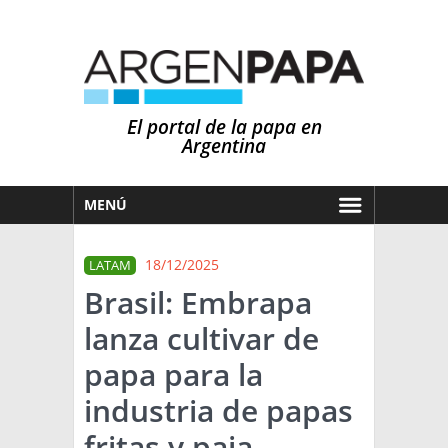
El portal de la papa en
Argentina
MENÚ
HOY
18/12/2025
LATAM
MERCADOS
Brasil: Embrapa
NOTICIAS
lanza cultivar de
EN ESPAÑOL
CLIMA
papa para la
OTROS IDIOMAS
PRONÓSTICO
ARGENTINA
industria de papas
LLUVIAS
fritas y paja
EL MUNDO