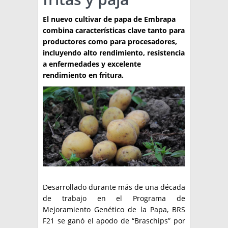
TÉCNICA
El nuevo cultivar de papa de Embrapa
combina características clave tanto para
PRODUCCION
productores como para procesadores,
incluyendo alto rendimiento, resistencia
CLASIFICADOS
a enfermedades y excelente
rendimiento en fritura.
INTERES GENERAL
LA PAPA
ARGENPAPA
RESOLUCIONES Y NORMATIVAS
PUBLICIDAD
BUSCAR NOTICIAS
ENLACES
QUIENES SOMOS
BUSCAR
CONTACTO
Desarrollado durante más de una década
de trabajo en el Programa de
Mejoramiento Genético de la Papa, BRS
F21 se ganó el apodo de “Braschips” por