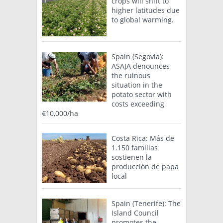
crops will shift to
higher latitudes due
to global warming.
Spain (Segovia):
ASAJA denounces
the ruinous
situation in the
potato sector with
costs exceeding
€10,000/ha
Costa Rica: Más de
1.150 familias
sostienen la
producción de papa
local
Spain (Tenerife): The
Island Council
promotes the