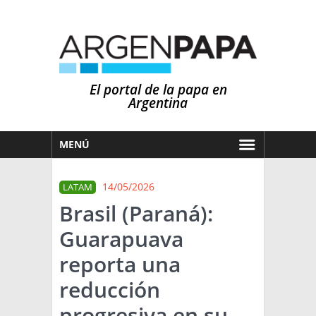
El portal de la papa en
Argentina
MENÚ
HOY
14/05/2026
LATAM
MERCADOS
Brasil (Paraná):
NOTICIAS
Guarapuava
EN ESPAÑOL
CLIMA
reporta una
OTROS IDIOMAS
PRONÓSTICO
ARGENTINA
reducción
LLUVIAS
progresiva en su
EL MUNDO