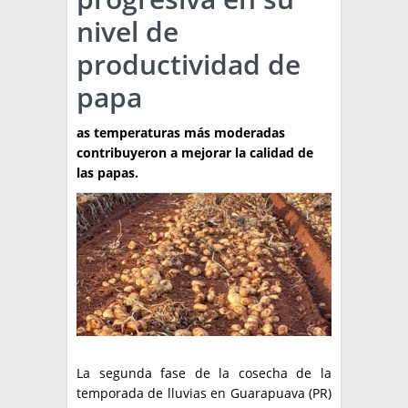
nivel de
TÉCNICA
productividad de
PRODUCCION
papa
CLASIFICADOS
as temperaturas más moderadas
INTERES GENERAL
contribuyeron a mejorar la calidad de
LA PAPA
las papas.
ARGENPAPA
RESOLUCIONES Y NORMATIVAS
PUBLICIDAD
BUSCAR NOTICIAS
ENLACES
QUIENES SOMOS
BUSCAR
CONTACTO
La segunda fase de la cosecha de la
temporada de lluvias en Guarapuava (PR)