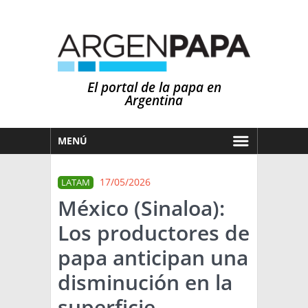
El portal de la papa en
Argentina
MENÚ
HOY
17/05/2026
LATAM
MERCADOS
México (Sinaloa):
NOTICIAS
Los productores de
EN ESPAÑOL
CLIMA
papa anticipan una
OTROS IDIOMAS
PRONÓSTICO
ARGENTINA
disminución en la
LLUVIAS
superficie
EL MUNDO