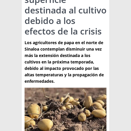
destinada al cultivo
TÉCNICA
debido a los
PRODUCCION
efectos de la crisis
CLASIFICADOS
Los agricultores de papa en el norte de
INTERES GENERAL
Sinaloa contemplan disminuir una vez
LA PAPA
más la extensión destinada a los
ARGENPAPA
cultivos en la próxima temporada,
RESOLUCIONES Y NORMATIVAS
PUBLICIDAD
BUSCAR NOTICIAS
debido al impacto provocado por las
ENLACES
QUIENES SOMOS
altas temperaturas y la propagación de
enfermedades.
BUSCAR
CONTACTO