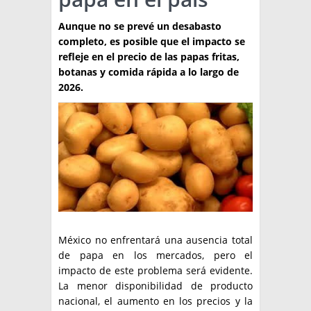
TÉCNICA
Aunque no se prevé un desabasto
completo, es posible que el impacto se
PRODUCCION
refleje en el precio de las papas fritas,
botanas y comida rápida a lo largo de
CLASIFICADOS
2026.
INTERES GENERAL
LA PAPA
ARGENPAPA
RESOLUCIONES Y NORMATIVAS
PUBLICIDAD
BUSCAR NOTICIAS
ENLACES
QUIENES SOMOS
BUSCAR
CONTACTO
México no enfrentará una ausencia total
de papa en los mercados, pero el
impacto de este problema será evidente.
La menor disponibilidad de producto
nacional, el aumento en los precios y la