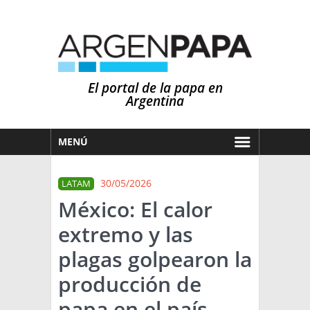
El portal de la papa en
Argentina
MENÚ
HOY
30/05/2026
LATAM
MERCADOS
México: El calor
NOTICIAS
extremo y las
EN ESPAÑOL
CLIMA
plagas golpearon la
OTROS IDIOMAS
PRONÓSTICO
ARGENTINA
producción de
LLUVIAS
papa en el país
EL MUNDO