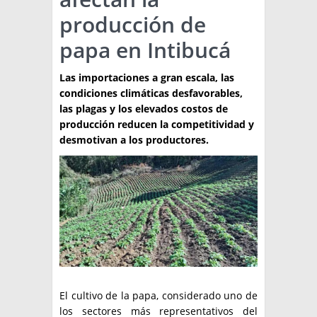
producción de
TÉCNICA
papa en Intibucá
PRODUCCION
Las importaciones a gran escala, las
CLASIFICADOS
condiciones climáticas desfavorables,
INTERES GENERAL
las plagas y los elevados costos de
producción reducen la competitividad y
LA PAPA
ARGENPAPA
desmotivan a los productores.
RESOLUCIONES Y NORMATIVAS
PUBLICIDAD
BUSCAR NOTICIAS
ENLACES
QUIENES SOMOS
BUSCAR
CONTACTO
El cultivo de la papa, considerado uno de
los sectores más representativos del