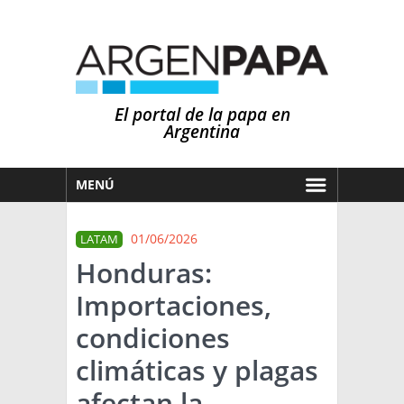
El portal de la papa en
Argentina
MENÚ
HOY
01/06/2026
LATAM
MERCADOS
Honduras:
NOTICIAS
Importaciones,
EN ESPAÑOL
CLIMA
condiciones
OTROS IDIOMAS
PRONÓSTICO
ARGENTINA
climáticas y plagas
LLUVIAS
afectan la
EL MUNDO