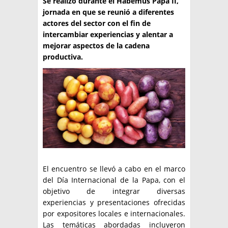
Se realizó durante el Habemus Papa II,
jornada en que se reunió a diferentes
TÉCNICA
actores del sector con el fin de
intercambiar experiencias y alentar a
PRODUCCION
mejorar aspectos de la cadena
CLASIFICADOS
productiva.
INTERES GENERAL
LA PAPA
ARGENPAPA
RESOLUCIONES Y NORMATIVAS
PUBLICIDAD
BUSCAR NOTICIAS
ENLACES
QUIENES SOMOS
BUSCAR
CONTACTO
El encuentro se llevó a cabo en el marco
del Día Internacional de la Papa, con el
objetivo de integrar diversas
experiencias y presentaciones ofrecidas
por expositores locales e internacionales.
Las temáticas abordadas incluyeron