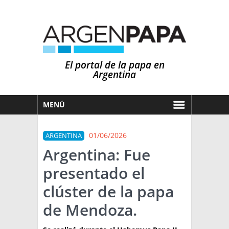
El portal de la papa en
Argentina
MENÚ
HOY
01/06/2026
ARGENTINA
MERCADOS
Argentina: Fue
NOTICIAS
presentado el
EN ESPAÑOL
CLIMA
clúster de la papa
OTROS IDIOMAS
PRONÓSTICO
ARGENTINA
de Mendoza.
LLUVIAS
EL MUNDO