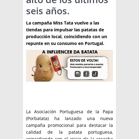
seis años.
TÉCNICA
PRODUCCION
La campaña Miss Tata vuelve a las
tiendas para impulsar las patatas de
CLASIFICADOS
producción local, coincidiendo con un
repunte en su consumo en Portugal.
INTERES GENERAL
LA PAPA
ARGENPAPA
RESOLUCIONES Y NORMATIVAS
PUBLICIDAD
BUSCAR NOTICIAS
ENLACES
QUIENES SOMOS
BUSCAR
CONTACTO
La Asociación Portuguesa de la Papa
(Porbatata) ha lanzado una nueva
campaña promocional para destacar la
calidad de la patata portuguesa,
coincidiendo con el inicio de la cosecha