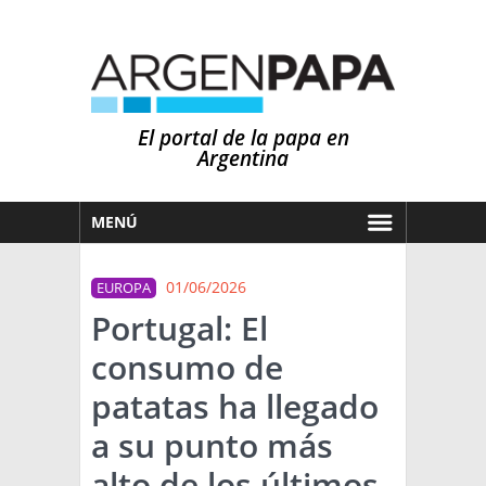
El portal de la papa en
Argentina
MENÚ
HOY
01/06/2026
EUROPA
MERCADOS
Portugal: El
NOTICIAS
consumo de
EN ESPAÑOL
CLIMA
patatas ha llegado
OTROS IDIOMAS
PRONÓSTICO
ARGENTINA
a su punto más
LLUVIAS
alto de los últimos
EL MUNDO