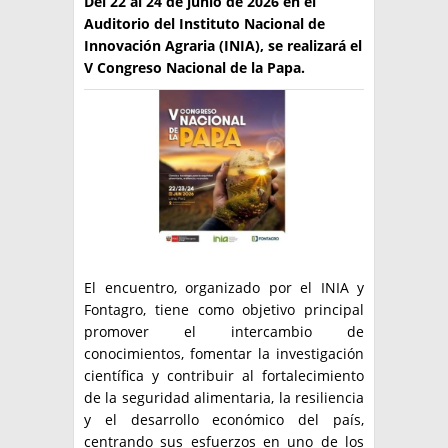
Del 22 al 24 de junio de 2026 en el
Auditorio del Instituto Nacional de
TÉCNICA
Innovación Agraria (INIA), se realizará el
V Congreso Nacional de la Papa.
PRODUCCION
CLASIFICADOS
INTERES GENERAL
LA PAPA
ARGENPAPA
RESOLUCIONES Y NORMATIVAS
PUBLICIDAD
BUSCAR NOTICIAS
ENLACES
QUIENES SOMOS
BUSCAR
CONTACTO
El encuentro, organizado por el INIA y
Fontagro, tiene como objetivo principal
promover el intercambio de
conocimientos, fomentar la investigación
científica y contribuir al fortalecimiento
de la seguridad alimentaria, la resiliencia
y el desarrollo económico del país,
centrando sus esfuerzos en uno de los