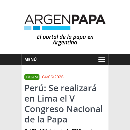
El portal de la papa en
Argentina
MENÚ
HOY
04/06/2026
LATAM
MERCADOS
Perú: Se realizará
NOTICIAS
en Lima el V
EN ESPAÑOL
CLIMA
Congreso Nacional
OTROS IDIOMAS
PRONÓSTICO
ARGENTINA
de la Papa
LLUVIAS
EL MUNDO