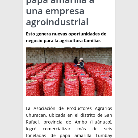
una empresa
TÉCNICA
agroindustrial
PRODUCCION
Esto genera nuevas oportunidades de
CLASIFICADOS
negocio para la agricultura familiar.
INTERES GENERAL
LA PAPA
ARGENPAPA
RESOLUCIONES Y NORMATIVAS
PUBLICIDAD
BUSCAR NOTICIAS
ENLACES
QUIENES SOMOS
BUSCAR
CONTACTO
La Asociación de Productores Agrarios
Churacan, ubicada en el distrito de San
Rafael, provincia de Ambo (Huánuco),
logró comercializar más de seis
toneladas de papa amarilla Tumbay