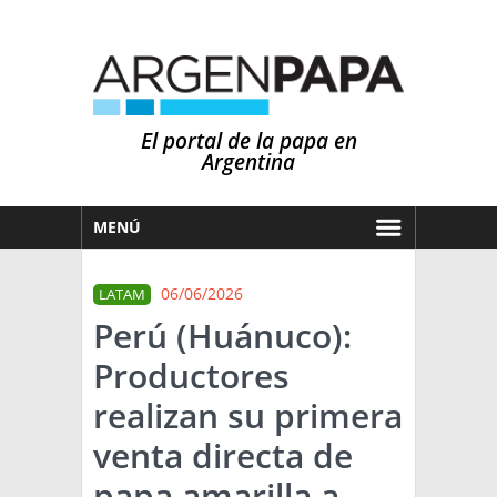
El portal de la papa en
Argentina
MENÚ
HOY
06/06/2026
LATAM
MERCADOS
Perú (Huánuco):
NOTICIAS
Productores
EN ESPAÑOL
CLIMA
realizan su primera
OTROS IDIOMAS
PRONÓSTICO
ARGENTINA
venta directa de
LLUVIAS
papa amarilla a
EL MUNDO