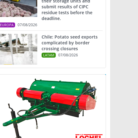
their storage units and
submit results of CIPC
residue tests before the
deadline.
07/08/2026
EUROPA
Chile: Potato seed exports
complicated by border
crossing closures
07/08/2026
LATAM