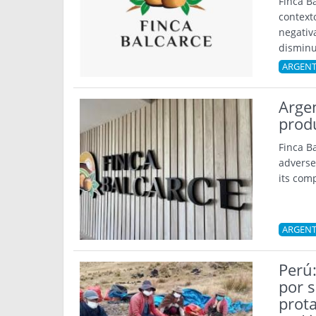
Finca B
context
negativ
disminu
ARGENT
Argen
prod
Finca B
adverse
its com
ARGENT
Perú:
por s
prota