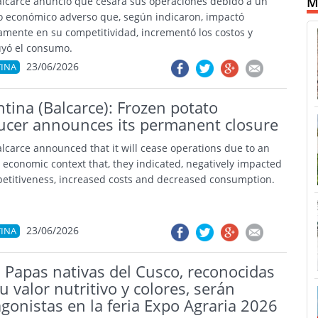
M
alcarce anunció que cesará sus operaciones debido a un
o económico adverso que, según indicaron, impactó
amente en su competitividad, incrementó los costos y
yó el consumo.
23/06/2026
INA
tina (Balcarce): Frozen potato
ucer announces its permanent closure
alcarce announced that it will cease operations due to an
 economic context that, they indicated, negatively impacted
petitiveness, increased costs and decreased consumption.
23/06/2026
INA
 Papas nativas del Cusco, reconocidas
u valor nutritivo y colores, serán
gonistas en la feria Expo Agraria 2026