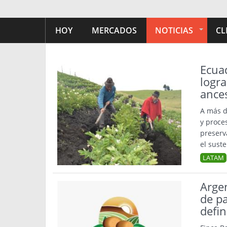
HOY
MERCADOS
NOTICIAS
CL
Ecua
logr
ance
A más d
y proce
preserv
el suste
LATAM
Arge
de p
defin