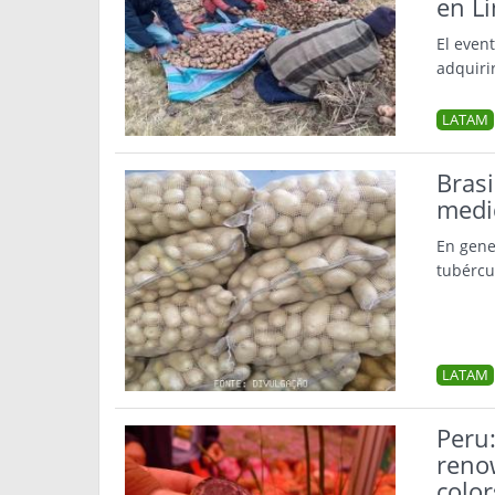
en L
El even
adquiri
LATAM
Brasi
medi
En gene
tubércu
LATAM
Peru
renow
color