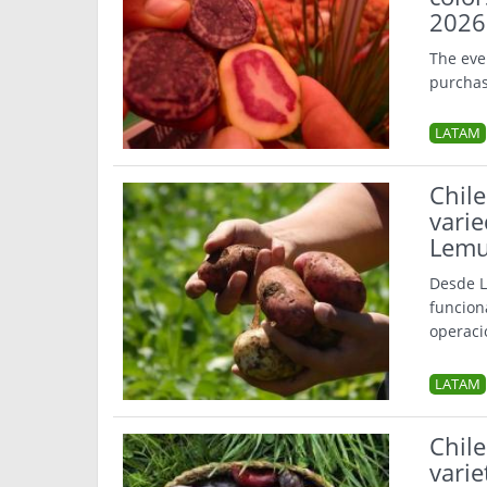
2026 
The eve
purchas
LATAM
Chile
varie
Lem
Desde L
funcion
operaci
LATAM
Chil
varie