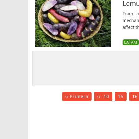
Lem
From La
mechani
affect t
LATAM
‹‹ Primera
‹‹ -10
15
16