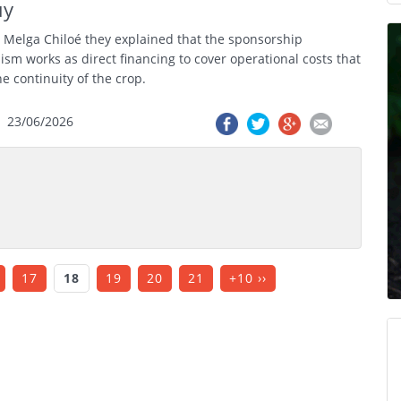
uy
 Melga Chiloé they explained that the sponsorship
sm works as direct financing to cover operational costs that
he continuity of the crop.
23/06/2026
17
18
19
20
21
+10 ››