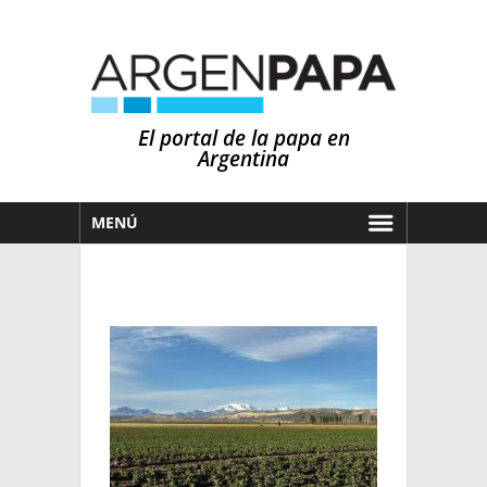
El portal de la papa en
Argentina
MENÚ
HOY
MERCADOS
NOTICIAS
EN ESPAÑOL
CLIMA
OTROS IDIOMAS
PRONÓSTICO
ARGENTINA
LLUVIAS
EL MUNDO