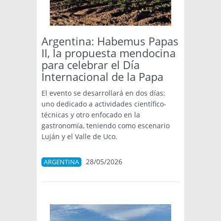
TÉCNICA
PRODUCCION
Argentina: Habemus Papas
II, la propuesta mendocina
CLASIFICADOS
para celebrar el Día
Internacional de la Papa
INTERES GENERAL
LA PAPA
El evento se desarrollará en dos días:
ARGENPAPA
uno dedicado a actividades científico-
RESOLUCIONES Y NORMATIVAS
PUBLICIDAD
BUSCAR NOTICIAS
técnicas y otro enfocado en la
ENLACES
QUIENES SOMOS
gastronomía, teniendo como escenario
Luján y el Valle de Uco.
BUSCAR
CONTACTO
28/05/2026
ARGENTINA