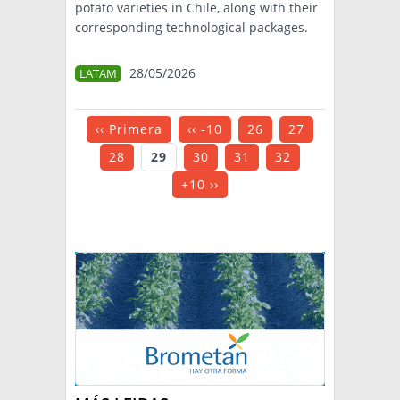
potato varieties in Chile, along with their
corresponding technological packages.
28/05/2026
LATAM
‹‹ Primera
‹‹ -10
26
27
28
29
30
31
32
+10 ››