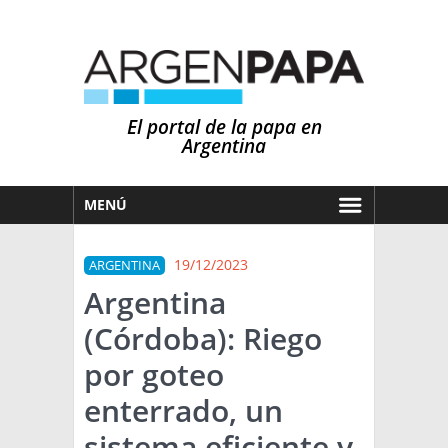
El portal de la papa en
Argentina
MENÚ
HOY
19/12/2023
ARGENTINA
MERCADOS
Argentina
NOTICIAS
(Córdoba): Riego
EN ESPAÑOL
CLIMA
por goteo
OTROS IDIOMAS
PRONÓSTICO
ARGENTINA
enterrado, un
LLUVIAS
sistema eficiente y
EL MUNDO