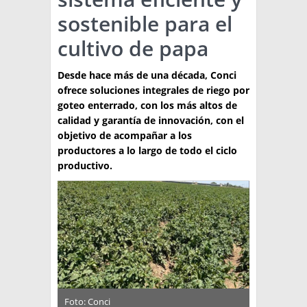
sostenible para el
TÉCNICA
cultivo de papa
PRODUCCION
Desde hace más de una década, Conci
CLASIFICADOS
ofrece soluciones integrales de riego por
INTERES GENERAL
goteo enterrado, con los más altos de
calidad y garantía de innovación, con el
LA PAPA
ARGENPAPA
objetivo de acompañar a los
RESOLUCIONES Y NORMATIVAS
productores a lo largo de todo el ciclo
PUBLICIDAD
BUSCAR NOTICIAS
productivo.
ENLACES
QUIENES SOMOS
BUSCAR
CONTACTO
Foto: Conci